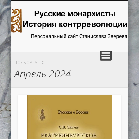
ГЛАВНАЯ
ОТВЕТЫ НА ВОПРОСЫ
ИССЛЕДОВАНИЯ
РЕЦЕНЗИИ
КНИГИ
Русские
монархисты.
История
контрреволюции
ПОДБОРКА ПО
Апрель 2024