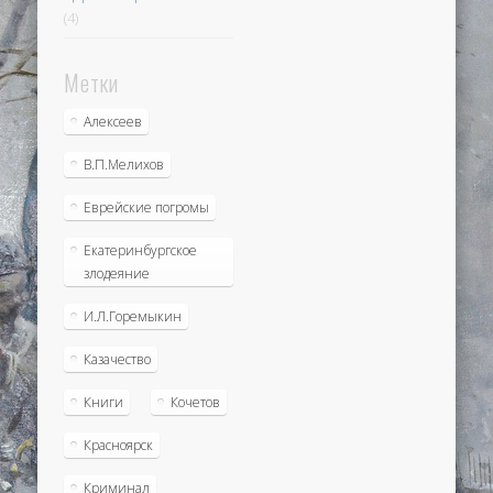
(4)
Метки
Алексеев
В.П.Мелихов
Еврейские погромы
Екатеринбургское
злодеяние
И.Л.Горемыкин
Казачество
Книги
Кочетов
Красноярск
Криминал