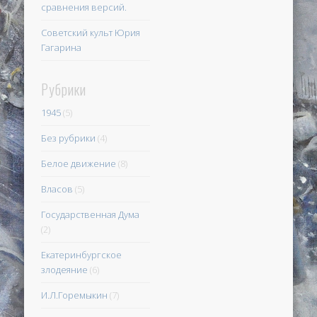
сравнения версий.
Советский культ Юрия
Гагарина
Рубрики
1945
(5)
Без рубрики
(4)
Белое движение
(8)
Власов
(5)
Государственная Дума
(2)
Екатеринбургское
злодеяние
(6)
И.Л.Горемыкин
(7)