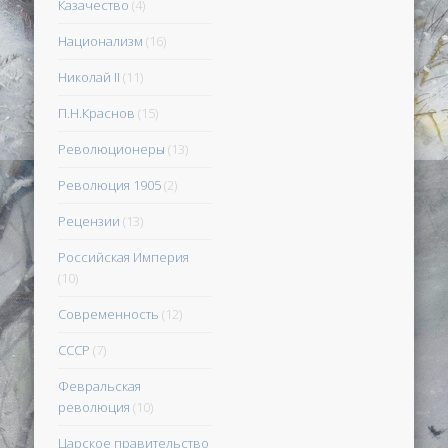
Казачество
(4)
Национализм
(16)
Николай II
(11)
П.Н.Краснов
(15)
Революционеры
(13)
Революция 1905
(2)
Рецензии
(13)
Российская Империя
(10)
Современность
(12)
СССР
(7)
Февральская
революция
(10)
Царское правительство