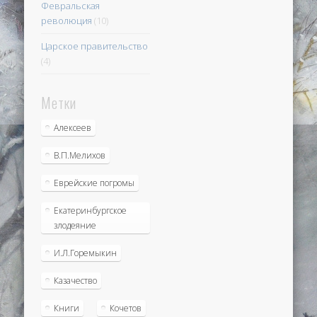
Февральская
революция
(10)
Царское правительство
(4)
Метки
Алексеев
В.П.Мелихов
Еврейские погромы
Екатеринбургское
злодеяние
И.Л.Горемыкин
Казачество
Книги
Кочетов