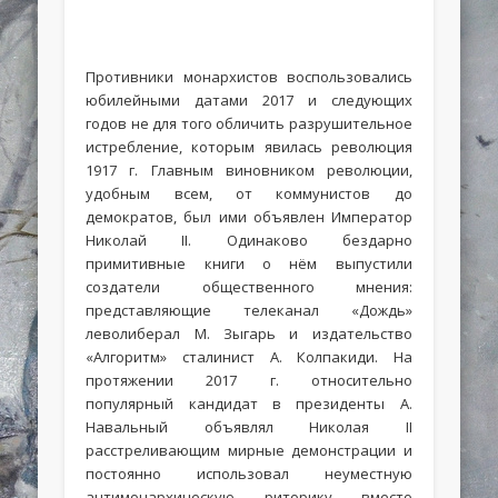
Противники монархистов воспользовались
юбилейными датами 2017 и следующих
годов не для того обличить разрушительное
истребление, которым явилась революция
1917 г. Главным виновником революции,
удобным всем, от коммунистов до
демократов, был ими объявлен Император
Николай II. Одинаково бездарно
примитивные книги о нём выпустили
создатели общественного мнения:
представляющие телеканал «Дождь»
леволиберал М. Зыгарь и издательство
«Алгоритм» сталинист А. Колпакиди. На
протяжении 2017 г. относительно
популярный кандидат в президенты А.
Навальный объявлял Николая II
расстреливающим мирные демонстрации и
постоянно использовал неуместную
антимонархическую риторику вместо