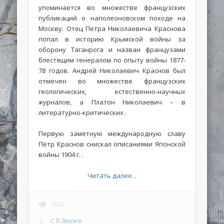
упоминается во множестве французских
публикаций о наполеоновском походе на
Москву. Отец Петра Николаевича Краснова
попал в историю Крымской войны за
оборону Таганрога и назван французами
блестящим генералом по опыту войны 1877-
78 годов. Андрей Николаевич Краснов был
отмечен во множестве французских
геологических, естественно-научных
журналов, а Платон Николаевич – в
литературно-критических .
Первую заметную международную славу
Пётр Краснов снискал описаниями Японской
войны 1904 г. .
Читать далее...
1862
С.В.Зверев