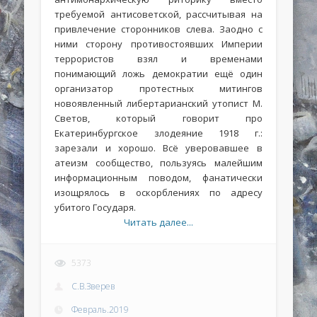
требуемой антисоветской, рассчитывая на
привлечение сторонников слева. Заодно с
ними сторону противостоявших Империи
террористов взял и временами
понимающий ложь демократии ещё один
организатор протестных митингов
новоявленный либертарианский утопист М.
Светов, который говорит про
Екатеринбургское злодеяние 1918 г.:
зарезали и хорошо. Всё уверовавшее в
атеизм сообщество, пользуясь малейшим
информационным поводом, фанатически
изощрялось в оскорблениях по адресу
убитого Государя.
Читать далее...
5373
С.В.Зверев
Февраль.2019