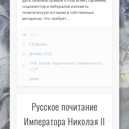
дать сильный правый отпор всем стараниям
социалистов и либералов изложить
политическую историю в собственных
интересах. Что требует ...
2322
С.В.Зверев
Декабрь.2025
1945
,
Власов
,
Национализм
,
Современность
,
СССР
Далее
Русское почитание
Императора Николая II