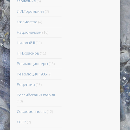
злодеяние
(6)
И.Л.Горемыкин
(7)
Казачество
(4)
Национализм
(16)
Николай II
(11)
П.Н.Краснов
(15)
Революционеры
(13)
Революция 1905
(2)
Рецензии
(13)
Российская Империя
(10)
Современность
(12)
СССР
(7)