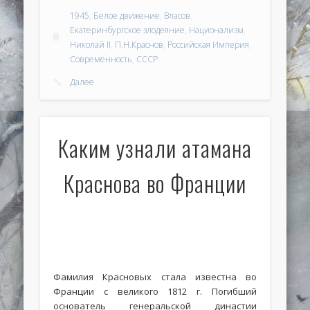
1945
,
Белое движение
,
Власов
,
Екатеринбургское злодеяние
,
Национализм
,
Николай II
,
П.Н.Краснов
,
Российская Империя
,
Современность
,
СССР
Далее
Каким узнали атамана
Краснова во Франции
Фамилия Красновых стала известна во
Франции с великого 1812 г. Погибший
основатель генеральской династии