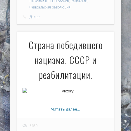
Николай II
,
П.Н.Краснов
,
Рецензии
,
Февральская революция
Далее
Страна победившего
нацизма. СССР и
реабилитации.
Читать далее...
3630