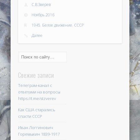
С.В.Зверев
Ноябрь.2016
1945
,
Белое движение
,
СССР
Далее
Свежие записи
Телеграм-канал с
ответами на вопросы
https://t.me/stzverev
Как США старались
спасти СССР
Иван Логгинович
Горемыкин 1839-1917