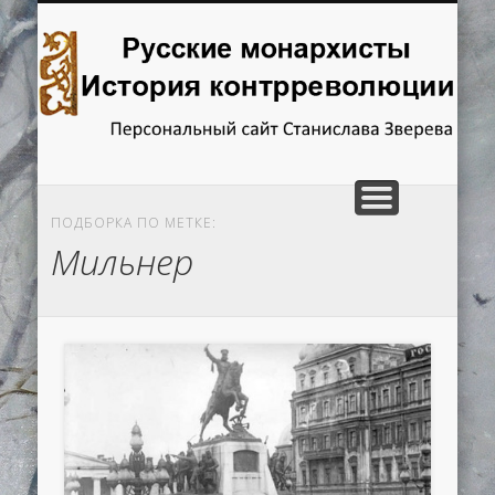
ГЛАВНАЯ
ОТВЕТЫ НА ВОПРОСЫ
ИССЛЕДОВАНИЯ
РЕЦЕНЗИИ
КНИГИ
Русские
монархисты.
История
контрреволюции
ПОДБОРКА ПО МЕТКЕ:
Мильнер