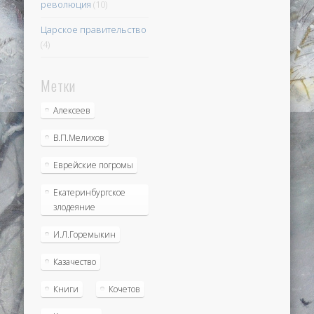
революция
(10)
Царское правительство
(4)
Метки
Алексеев
В.П.Мелихов
Еврейские погромы
Екатеринбургское
злодеяние
И.Л.Горемыкин
Казачество
Книги
Кочетов