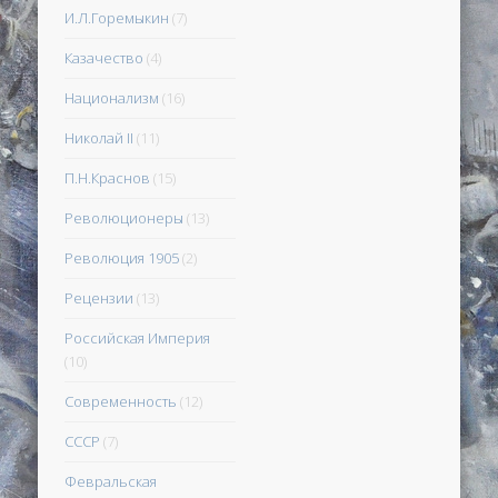
И.Л.Горемыкин
(7)
Казачество
(4)
Национализм
(16)
Николай II
(11)
П.Н.Краснов
(15)
Революционеры
(13)
Революция 1905
(2)
Рецензии
(13)
Российская Империя
(10)
Современность
(12)
СССР
(7)
Февральская