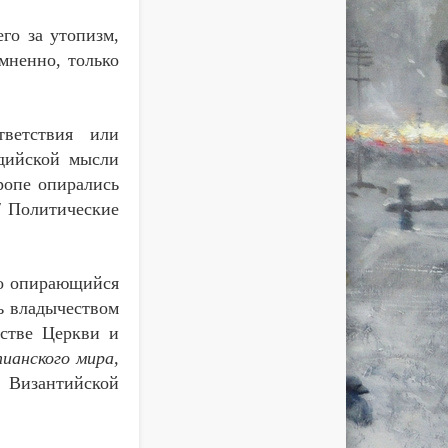
го за утопизм,
мненно, только
тветствия или
ддийской мысли
ропе опирались
/ Политические
но опирающийся
ь владычеством
нстве Церкви и
ианского мира,
 Византийской