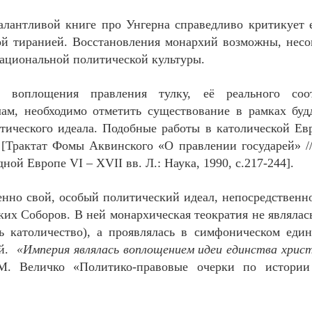
антливой книге про Унгерна справедливо критикует е
й тиранией. Восстановления монархий возможны, несо
национальной политической культуры.
 воплощения правления тулку, её реального соо
лам, необходимо отметить существование в рамках бу
тического идеала. Подобные работы в католической Ев
 [Трактат Фомы Аквинского «О правлении государей» /
адной Европе
VI
–
XVII
вв. Л.: Наука, 1990, с.217-244].
нно свой, особый политический идеал, непосредствен
ких Соборов. В ней монархическая теократия не являлас
ь католичество), а проявлялась в симфоническом еди
ей.
«Империя являлась воплощением идеи единства христ
. Величко «Политико-правовые очерки по истории