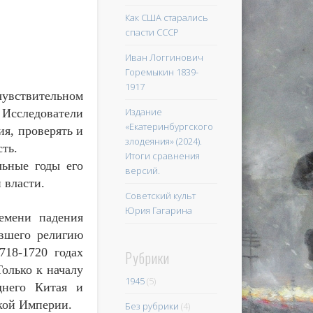
Как США старались
спасти СССР
Иван Логгинович
Горемыкин 1839-
1917
увствительном
Издание
 Исследователи
«Екатеринбургского
ия, проверять и
злодеяния» (2024).
ть.
Итоги сравнения
льные годы его
версий.
 власти.
Советский культ
Юрия Гагарина
емени падения
ившего религию
18-1720 годах
Рубрики
олько к началу
1945
(5)
днего Китая и
ской Империи.
Без рубрики
(4)