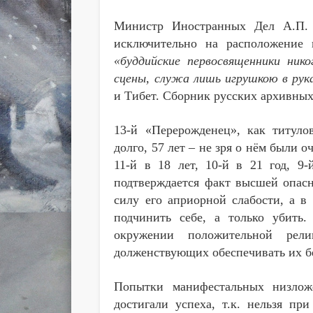
Министр Иностранных Дел А.П. И
исключительно на расположение
«буддийские первосвященники ник
сцены, служа лишь игрушкою в рук
и Тибет. Сборник русских архивных 
13-й «Перерожденец», как титуло
долго, 57 лет – не зря о нём были о
11-й в 18 лет, 10-й в 21 год, 9
подтверждается факт высшей опасн
силу его априорной слабости, а в 
подчинить себе, а только убить.
окружении положительной рели
долженствующих обеспечивать их б
Попытки манифестальных низлож
достигали успеха, т.к. нельзя пр