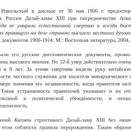
звольский в докладе от 30 мая 1906 г. предостер
 к России Далай-ламы
XIII
при посредничестве Агва
огда не умирали естественной смертью и всегда быс
ах правящего на деле страною высшего местного духов
документов 1900-1914. М.: Восточная литература, 2004, 
вали его русские дипломатические документы, прожи
чень высокого мнения. Но 12-й умер действительно очень 
-й в 9 лет. За этими смертями видели руку китайски
ости честного служения для носителя монархического 
мере значения его независимости, когда правителя нел
 Такая устраняемость правителей указывает и на от
гиозной и политической убеждённости, и нехват
езопасность.
ений Китаем строптивого Далай-ламу
XIII
без лише
и этом соблюсти правила перерождения. Таким образо