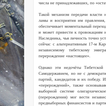
числа не принадлежавших, по «оста
Такой механизм передачи власти 
ламы и восприятия им правления, 
обеспечивает моментальный переход
и может привести к провокациям и
Наследника, чья личность точно ус
сейчас с альтернативным 17-м Ка
независимому тибетскому эмигр
перерождение «настоящее».
Однако эти недочёты Тибетской 
Самодержавием, но не с демократи
партий, кандидатов и их победу. И
«перерождений», также основывая
выборной системе олигархическое
(перерождения) мог вести незави
предвыборных финансистов и парт