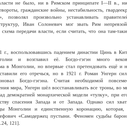
власти не было, ни в Римском принципате
I
—
II
в., н
ревороты, гражданские войны, нестабильность, гвардеек
й», позволял произвольно устанавливать правител
структур, Иван Солоневич мог звать Рим непревзо
схема передачи власти, если считать, что она там-таки
1 г., воспользовавшись падением династии Цинь в Кита
голии и возглавил её. Богдо-гэгэн много веко
а в Монголии, но впервые стал претендовать ещё и н
аставили его отречься, но в 1921 г. Роман Унгерн си
новал Богдо-гэгэна. Считая необходимой повсем
ния мира, Унгерн шёл восстанавливать все троны, во м
ад демократией монархической модели «тулку», при е
ству спасения Запада и от Запада. Однако сил хват
цы Монголии и единственную коронацию, которая, 
ефович «Самодержец пустыни. Феномен судьбы барона
24, 121].