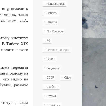
Национализм
типу, нежели к
Новости
хомиров, такая
 начала»
[Л.А.
Ответы
П.Н.Краснов
этому институт
РФ
. В Тибете
XIX
 политического
Революционеры
Рейли
изма передачи
Рецензии
да к одному из
СССР
США
, что видно на
ивии, размахе
Скоблин
Статьи
ктатуры, когда
Столыпин