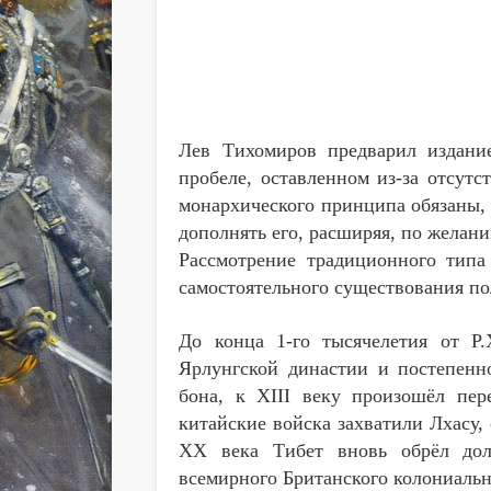
Лев Тихомиров предварил издание
пробеле, оставленном из-за отсут
монархического принципа обязаны, 
дополнять его, расширяя, по желан
Рассмотрение традиционного типа 
самостоятельного существования по
До конца 1-го тысячелетия от Р
Ярлунгской династии и постепенн
бона, к
XIII
веку произошёл пере
китайские войска захватили Лхасу,
ХХ века Тибет вновь обрёл долю
всемирного Британского колониальн