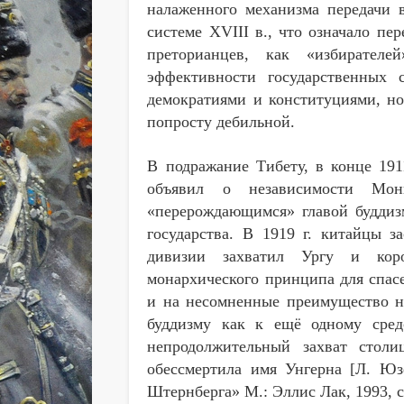
налаженного механизма передачи 
системе
XVIII
в., что означало пе
преторианцев, как «избирателе
эффективности государственных 
демократиями и конституциями, но 
попросту дебильной.
В подражание Тибету, в конце 191
объявил о независимости Мон
«перерождающимся» главой буддизм
государства. В 1919 г. китайцы з
дивизии захватил Ургу и коро
монархического принципа для спасе
и на несомненные преимущество н
буддизму как к ещё одному сред
непродолжительный захват столи
обессмертила имя Унгерна [Л. Юз
Штернберга» М.: Эллис Лак, 1993, с.