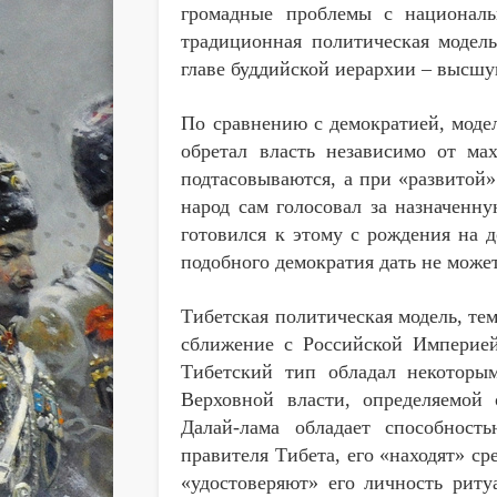
громадные проблемы с националь
традиционная политическая модель
главе буддийской иерархии – высшу
По сравнению с демократией, моде
обретал власть независимо от ма
подтасовываются, а при «развитой
народ сам голосовал за назначенну
готовился к этому с рождения на 
подобного демократия дать не может
Тибетская политическая модель, те
сближение с Российской Империей
Тибетский тип обладал некоторым
Верховной власти, определяемой 
Далай-лама обладает способност
правителя Тибета, его «находят» ср
«удостоверяют» его личность рит