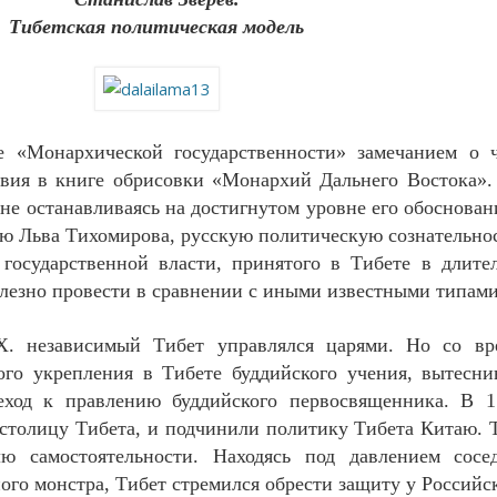
Тибетская политическая модель
 «Монархической государственности» замечанием о ч
ствия в книге обрисовки «Монархий Дальнего Востока».
не останавливаясь на достигнутом уровне его обоснован
ию Льва Тихомирова, русскую политическую сознательнос
государственной власти, принятого в Тибете в длите
лезно провести в сравнении с иными известными типами
.Х. независимый Тибет управлялся царями. Но со вр
ого укрепления в Тибете буддийского учения, вытесн
ход к правлению буддийского первосвященника. В 17
 столицу Тибета, и подчинили политику Тибета Китаю. Т
 самостоятельности. Находясь под давлением сосе
ого монстра, Тибет стремился обрести защиту у Россий