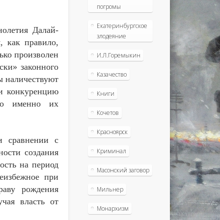
погромы
Екатеринбургское
нолетия Далай-
злодеяние
, как правило,
ько произволен
И.Л.Горемыкин
ски» законного
Казачество
ы наличествуют
 и конкуренцию
Книги
что именно их
Кочетов
Красноярск
и сравнении с
Криминал
ности создания
ость на период
Масонский заговор
еизбежное при
раву рождения
Мильнер
чая власть от
Монархизм