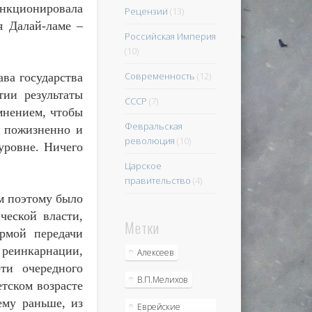
нкционировала
Рецензии
(13)
я Далай-ламе –
Российская Империя
(10)
Современность
(12)
ва государства
тии результаты
СССР
(7)
мнением, чтобы
Февральская
л пожизненно и
революция
(10)
уровне. Ничего
Царское
правительство
(4)
м поэтому было
еской власти,
Метки
рмой передачи
 реинкарнации,
Алексеев
ти очередного
В.П.Мелихов
етском возрасте
ему раньше, из
Еврейские