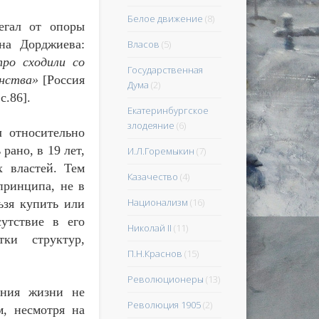
Белое движение
(8)
егал от опоры
на Дорджиева:
Власов
(5)
тро сходили со
Государственная
енства»
[Россия
Дума
(2)
с.86].
Екатеринбургское
злодеяние
(6)
л относительно
рано, в 19 лет,
И.Л.Горемыкин
(7)
х властей. Тем
Казачество
(4)
принципа, не в
Национализм
(16)
ьзя купить или
сутствие в его
Николай II
(11)
ки структур,
П.Н.Краснов
(15)
Революционеры
(13)
ния жизни не
Революция 1905
(2)
м, несмотря на