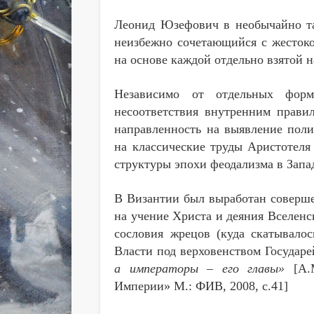
Леонид Юзефович в необычайно тал
неизбежно сочетающийся с жестоко
на основе каждой отдельно взятой 
Независимо от отдельных форм
несоответствия внутренним прави
направленность на выявление поли
на классические труды Аристотеля
структуры эпохи феодализма в Зап
В Византии был выработан соверше
на учение Христа и деяния Вселенс
сословия жрецов (куда скатывалос
Власти под верховенством Государ
а императоры – его главы»
[А.М
Империи» М.: ФИВ, 2008, с.41]