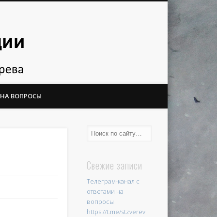
 НА ВОПРОСЫ
Свежие записи
Телеграм-канал с
ответами на
вопросы
https://t.me/stzverev