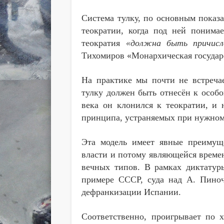
Система тулку, по основным показа
теократии, когда под ней понима
теократия
«должна быть причисле
Тихомиров «Монархическая государс
На практике мы почти не встречае
тулку должен быть отнесён к особ
века он клонился к теократии, и
принципа, устраняемых при нужном
Эта модель имеет явные преимущ
власти и потому являющейся времен
вечных типов. В рамках диктатур
примере СССР, суда над А. Пино
дефранкизации Испании.
Соответственно, проигрывает по х