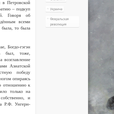
и в Петровской
ратию – подкуп
Украина
ей. Говоря об
Февральская
йдённым всеми
революция
 была, то была
е, Богдо-гэгэн
в был, тоже,
а возглавление
лами Азиатской
естную победу
ногом опираясь
го отношению к
ило только на
собственно, и
 Р.Ф. Унгерн-