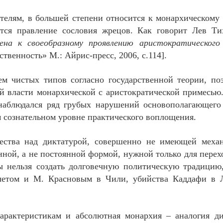
телям, в большей степени относится к монархическому 
ется правление сословия жрецов. Как говорит Лев Ти
на к своеобразному проявлению аристократического
твенность» М.: Айрис-пресс, 2006, с.114].
м чистых типов согласно государственной теории, по
ой власти монархической с аристократической примесью
 наблюдался ряд грубых нарушений основополагающего
 сознательном уровне практического воплощения.
ества над диктатурой, совершенно не имеющей механ
ной, а не постоянной формой, нужной только для перехо
ы нельзя создать долговечную политическую традицию
четом и М. Красновым в Чили, убийства Каддафи в Л
арактеристикам и абсолютная монархия – аналогия ди