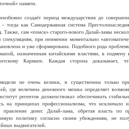
точной» памяти.
неизбежно создаёт период междуцарствия до совершен
– тогда как Самодержавная система Престолонаследия
. Также, сам «поиск» старого-нового Далай-ламы нескол
 спекуляциям, при неимении моментально «автоматиче
тановлена и уже сформирована. Подобного рода проблем
рмапой, назначенным китайскими властями, в подмену
антскому Кармапе. Каждая сторона доказывает, 
модели не очень велики, и существенны только пр
ей, где величина денежного мешка определяет возмож
нститут регентов долженствовал обеспечивать стабильн
сь на принципах профессионализма, что исключало н
 правление денег. Далай-лама, обретая власть по п
симую политику согласно своим убеждениям, не полу
ийных выдвигателей.