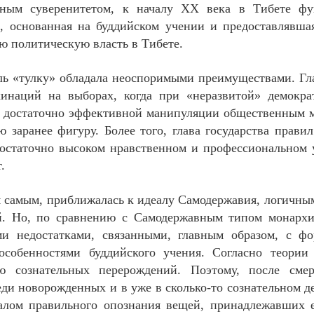
ным суверенитетом, к началу ХХ века в Тибете фу
, основанная на буддийском учении и предоставлявша
ю политическую власть в Тибете.
ль «тулку» обладала неоспоримыми преимуществами. Гла
хинаций на выборах, когда при «неразвитой» демокра
» достаточно эффективной манипуляции общественным 
ю заранее фигуру. Более того, глава государства прави
достаточно высоком нравственном и профессиональном 
.
м самым, приближалась к идеалу Самодержавия, логичны
. Но, по сравнению с Самодержавным типом монархич
и недостатками, связанными, главным образом, с фо
особенностями буддийского учения. Согласно теории
ью сознательных перерождений. Поэтому, после смер
еди новорожденных и в уже в сколько-то сознательном д
уалом правильного опознания вещей, принадлежавших 