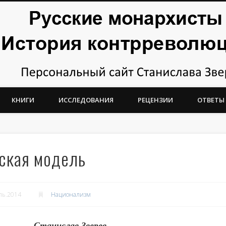
тория контрреволюции
КНИГИ
ИССЛЕДОВАНИЯ
РЕЦЕНЗИИ
ОТВЕТЫ
ская модель
ль.2014
Национализм
Станислав Зверев.