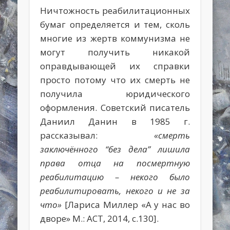
Ничтожность реабилитационных
бумаг определяется и тем, сколь
многие из жертв коммунизма не
могут получить никакой
оправдывающей их справки
просто потому что их смерть не
получила юридического
оформления. Советский писатель
Даниил Данин в 1985 г.
рассказывал:
«смерть
заключённого “без дела” лишила
права отца на посмертную
реабилитацию – некого было
реабилитировать, некого и не за
что»
[Лариса Миллер «А у нас во
дворе» М.: АСТ, 2014, с.130].