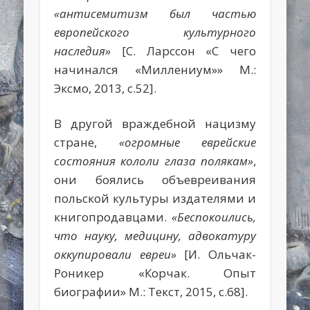
«антисемитизм был частью
европейского культурного
наследия»
[С. Ларссон «С чего
начинался «Миллениум»» М.:
Эксмо, 2013, с.52].
В другой враждебной нацизму
стране,
«огромные еврейские
состояния кололи глаза полякам»
,
они боялись объевреивания
польской культуры издателями и
книгопродавцами.
«Беспокоились,
что науку, медицину, адвокатуру
оккупировали евреи»
[И. Ольчак-
Роникер «Корчак. Опыт
биографии» М.: Текст, 2015, с.68].