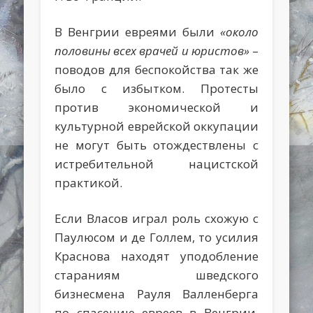
В Венгрии евреями были
«около
половины всех врачей и юристов»
–
поводов для беспокойства так же
было с избытком. Протесты
против экономической и
культурной еврейской оккупации
не могут быть отождествлены с
истребительной нацистской
практикой.
Если Власов играл роль схожую с
Паулюсом и де Голлем, то усилия
Краснова находят уподобление
стараниям шведского
бизнесмена Рауля Валленберга
по спасению евреев в Венгрии.