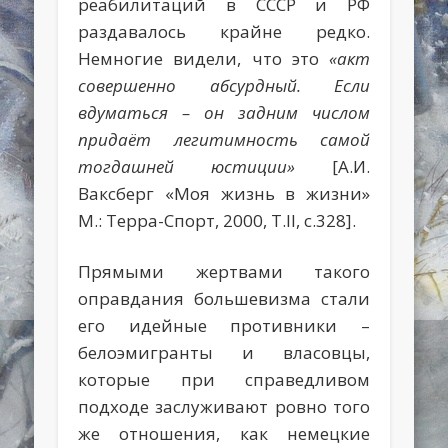
реабилитаций в СССР и РФ
раздавалось крайне редко.
Немногие видели, что это
«акт
совершенно абсурдный. Если
вдуматься – он задним числом
придаёт легитимность самой
тогдашней юстиции»
[А.И.
Ваксберг «Моя жизнь в жизни»
М.: Терра-Спорт, 2000, Т.II, с.328].
Прямыми жертвами такого
оправдания большевизма стали
его идейные противники –
белоэмигранты и власовцы,
которые при справедливом
подходе заслуживают ровно того
же отношения, как немецкие