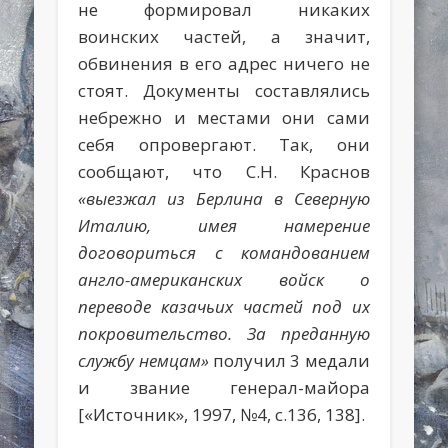
не формировал никаких
воинских частей, а значит,
обвинения в его адрес ничего не
стоят. Документы составлялись
небрежно и местами они сами
себя опровергают. Так, они
сообщают, что С.Н. Краснов
«выезжал из Берлина в Северную
Италию, имея намерение
договориться с командованием
англо-американских войск о
переводе казачьих частей под их
покровительство. За преданную
службу немцам»
получил 3 медали
и звание генерал-майора
[«Источник», 1997, №4, с.136, 138].