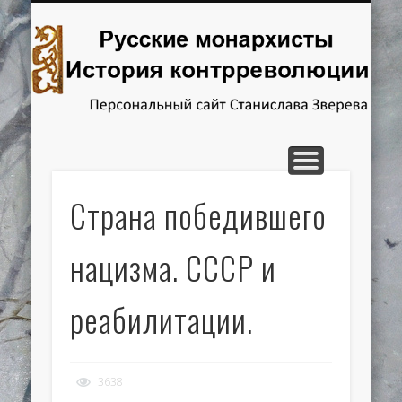
ГЛАВНАЯ
ОТВЕТЫ НА ВОПРОСЫ
ИССЛЕДОВАНИЯ
РЕЦЕНЗИИ
КНИГИ
Русские
монархисты.
История
контрреволюции
Страна победившего
нацизма. СССР и
реабилитации.
3638