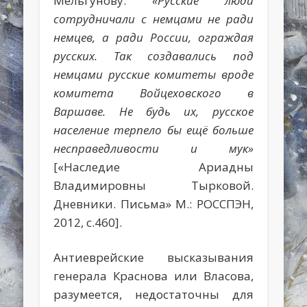
Мельгунову:
«Русские люди
сотрудничали с немцами не ради
немцев, а ради России, ограждая
русских. Так создавались под
немцами русские комитеты вроде
комитета Войцеховского в
Варшаве. Не будь их, русское
население терпело бы ещё больше
несправедливости и мук»
[«Наследие Ариадны
Владимировны Тырковой.
Дневники. Письма» М.: РОССПЭН,
2012, с.460].
Антиеврейские высказывания
генерала Краснова или Власова,
разумеется, недостаточны для