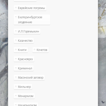
Еврейские погромы
Екатеринбургское
злодеяние
И.Л.Горемыкин
Казачество
Книги
Кочетов
Красноярск
Криминал
Масонский заговор
Мильнер
Монархизм
Национализм