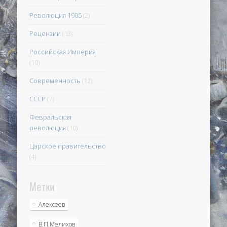
Революция 1905
(2)
Рецензии
(13)
Российская Империя
(10)
Современность
(12)
СССР
(7)
Февральская
революция
(10)
Царское правительство
(4)
Метки
Алексеев
В.П.Мелихов