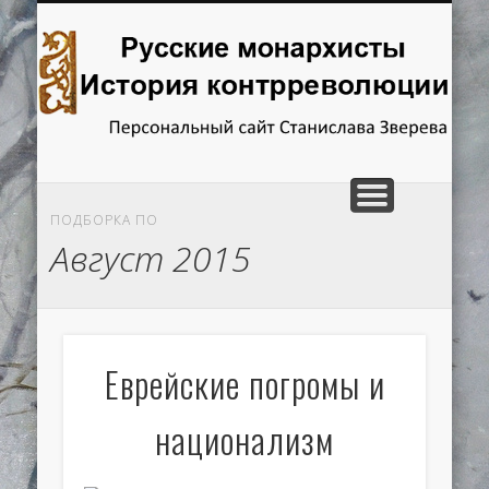
ГЛАВНАЯ
ОТВЕТЫ НА ВОПРОСЫ
ИССЛЕДОВАНИЯ
РЕЦЕНЗИИ
КНИГИ
Русские
монархисты.
История
контрреволюции
ПОДБОРКА ПО
Август 2015
Еврейские погромы и
национализм