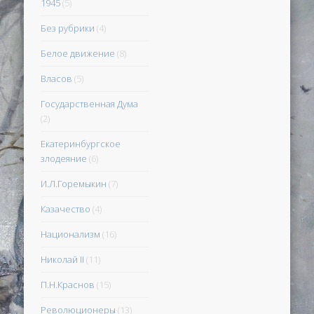
1945
(5)
Без рубрики
(4)
Белое движение
(8)
Власов
(5)
Государственная Дума
(2)
Екатеринбургское
злодеяние
(6)
И.Л.Горемыкин
(7)
Казачество
(4)
Национализм
(16)
Николай II
(11)
П.Н.Краснов
(15)
Революционеры
(13)