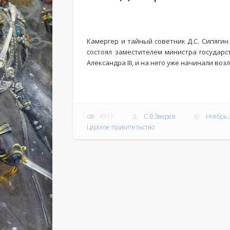
Камергер и тайный советник Д.С. Сипягин 
состоял заместителем министра государ
Александра III, и на него уже начинали во
4933
С.В.Зверев
Ноябрь.
Царское правительство