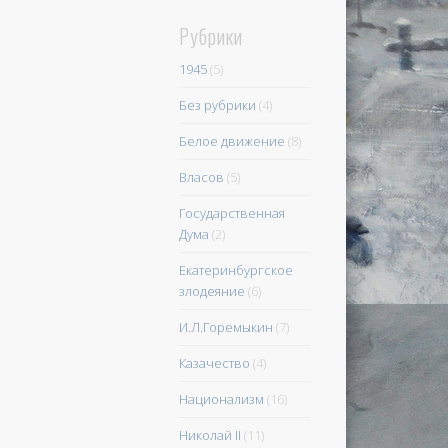
Рубрики
1945
(5)
Без рубрики
(4)
Белое движение
(8)
Власов
(5)
Государственная
Дума
(2)
Екатеринбургское
злодеяние
(6)
И.Л.Горемыкин
(7)
Казачество
(4)
Национализм
(16)
Николай II
(11)