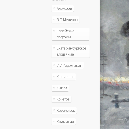
Алексеев
В.П.Мелихов
Еврейские
погромы
Екатеринбургское
злодеяние
И.Л.Горемыкин
Казачество
Книги
Кочетов
Красноярск
Криминал