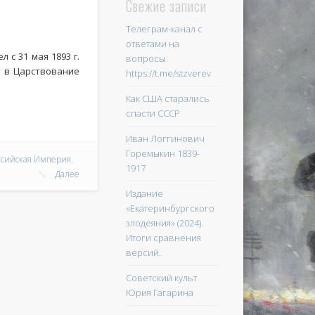
Свежие записи
Телеграм-канал с
ответами на
 с 31 мая 1893 г.
вопросы
я в Царствование
https://t.me/stzverev
Как США старались
спасти СССР
Иван Логгинович
Горемыкин 1839-
ссийская Империя
,
1917
Далее
Издание
«Екатеринбургского
злодеяния» (2024).
Итоги сравнения
версий.
Советский культ
Юрия Гагарина