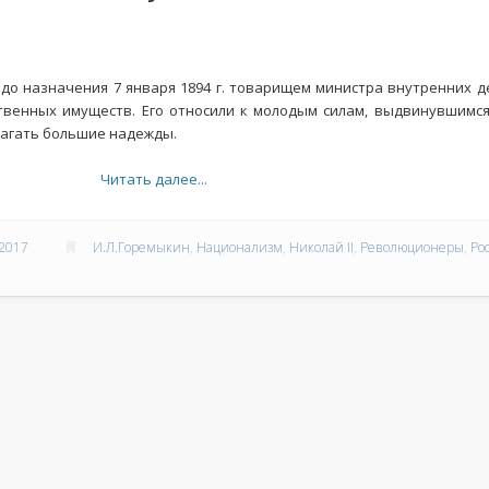
до назначения 7 января 1894 г. товарищем министра внутренних дел
ственных имуществ. Его относили к молодым силам, выдвинувшимс
злагать большие надежды.
Читать далее...
2017
И.Л.Горемыкин
,
Национализм
,
Николай II
,
Революционеры
,
Ро