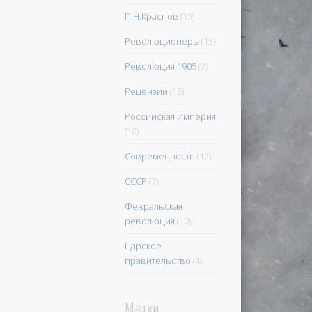
П.Н.Краснов
(15)
Революционеры
(13)
Революция 1905
(2)
Рецензии
(13)
Российская Империя
(10)
Современность
(12)
СССР
(7)
Февральская
революция
(10)
Царское
правительство
(4)
Метки