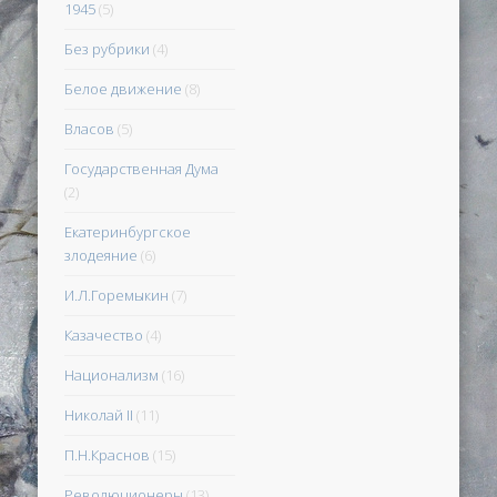
1945
(5)
Без рубрики
(4)
Белое движение
(8)
Власов
(5)
Государственная Дума
(2)
Екатеринбургское
злодеяние
(6)
И.Л.Горемыкин
(7)
Казачество
(4)
Национализм
(16)
Николай II
(11)
П.Н.Краснов
(15)
Революционеры
(13)