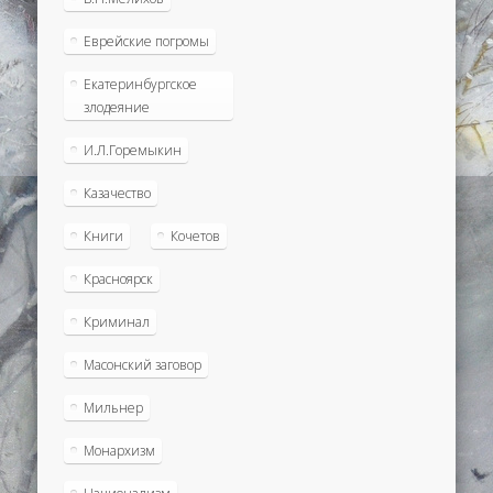
Еврейские погромы
Екатеринбургское
злодеяние
И.Л.Горемыкин
Казачество
Книги
Кочетов
Красноярск
Криминал
Масонский заговор
Мильнер
Монархизм