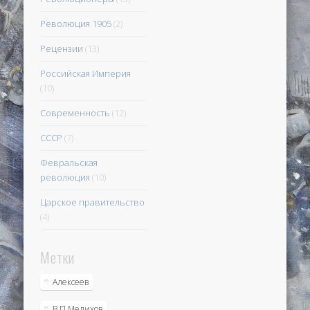
Революция 1905
(2)
Рецензии
(13)
Российская Империя
(10)
Современность
(12)
СССР
(7)
Февральская
революция
(10)
Царское правительство
(4)
Метки
Алексеев
В.П.Мелихов