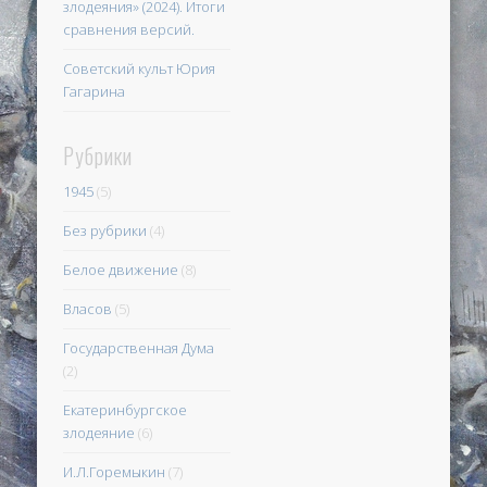
злодеяния» (2024). Итоги
сравнения версий.
Советский культ Юрия
Гагарина
Рубрики
1945
(5)
Без рубрики
(4)
Белое движение
(8)
Власов
(5)
Государственная Дума
(2)
Екатеринбургское
злодеяние
(6)
И.Л.Горемыкин
(7)