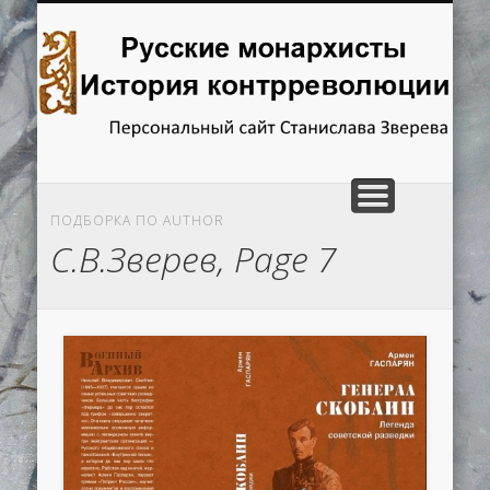
ГЛАВНАЯ
ОТВЕТЫ НА ВОПРОСЫ
ИССЛЕДОВАНИЯ
РЕЦЕНЗИИ
КНИГИ
Русские
монархисты.
История
контрреволюции
ПОДБОРКА ПО AUTHOR
С.В.Зверев, Page 7