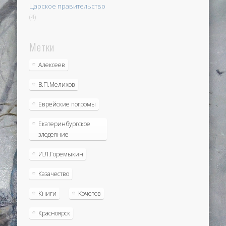
Царское правительство
(4)
Метки
Алексеев
В.П.Мелихов
Еврейские погромы
Екатеринбургское
злодеяние
И.Л.Горемыкин
Казачество
Книги
Кочетов
Красноярск