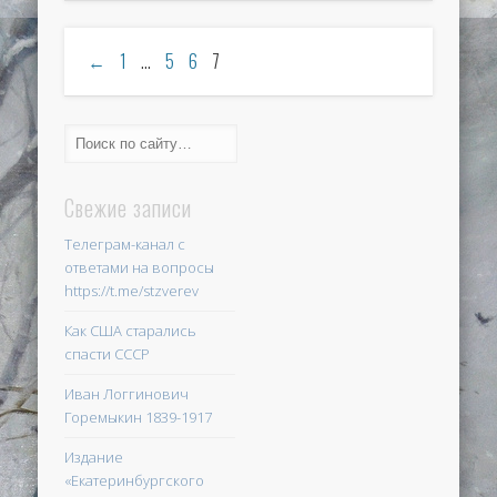
←
1
…
5
6
7
Свежие записи
Телеграм-канал с
ответами на вопросы
https://t.me/stzverev
Как США старались
спасти СССР
Иван Логгинович
Горемыкин 1839-1917
Издание
«Екатеринбургского