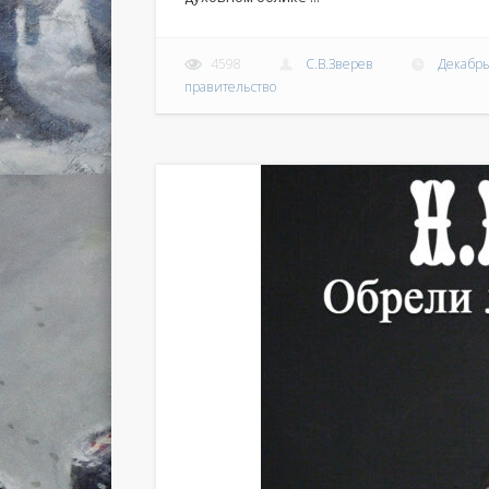
4598
С.В.Зверев
Декабрь
правительство