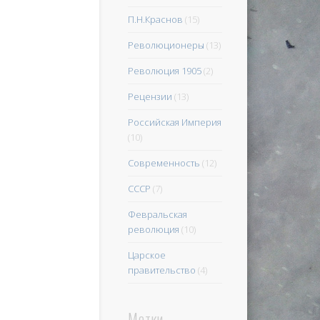
П.Н.Краснов
(15)
Революционеры
(13)
Революция 1905
(2)
Рецензии
(13)
Российская Империя
(10)
Современность
(12)
СССР
(7)
Февральская
революция
(10)
Царское
правительство
(4)
Метки