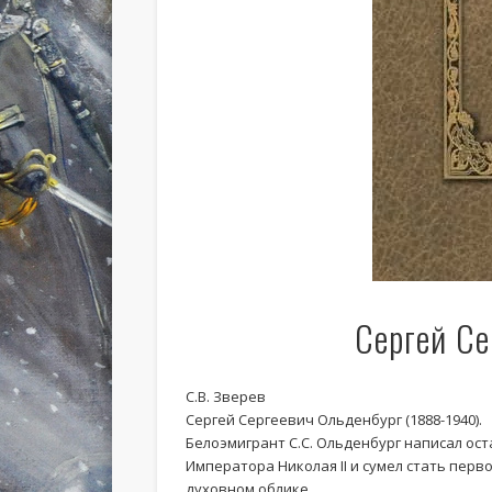
Сергей Се
С.В. Зверев
Сергей Сергеевич Ольденбург (1888-1940).
Белоэмигрант С.С. Ольденбург написал о
Императора Николая II и сумел стать пер
духовном облике ...