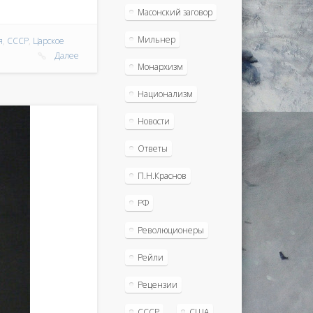
Масонский заговор
Мильнер
я
,
СССР
,
Царское
Далее
Монархизм
Национализм
Новости
Ответы
П.Н.Краснов
РФ
Революционеры
Рейли
Рецензии
СССР
США