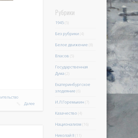
Рубрики
1945
(5)
Без рубрики
(4)
Белое движение
(8)
Власов
(5)
Государственная
Дума
(2)
Екатеринбургское
злодеяние
(6)
вительство
И.Л.Горемыкин
(7)
Далее
Казачество
(4)
Национализм
(16)
Николай II
(11)