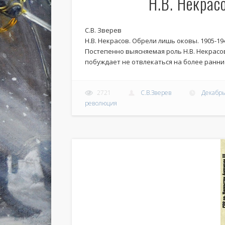
Н.В. Некрас
С.В. Зверев
Н.В. Некрасов. Обрели лишь оковы. 1905-19
Постепенно выясняемая роль Н.В. Некрасо
побуждает не отвлекаться на более ранние
2721
С.В.Зверев
Декабрь
революция