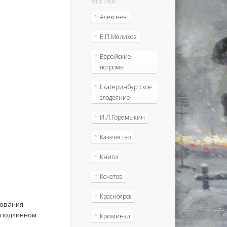
Алексеев
В.П.Мелихов
Еврейские
погромы
Екатеринбургское
злодеяние
И.Л.Горемыкин
Казачество
Книги
Кочетов
Красноярск
вования
о подлинном
Криминал