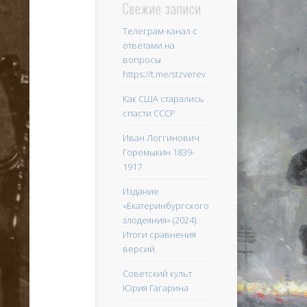
Свежие записи
Телеграм-канал с
ответами на
вопросы
https://t.me/stzverev
Как США старались
спасти СССР
Иван Логгинович
Горемыкин 1839-
1917
Издание
«Екатеринбургского
злодеяния» (2024).
Итоги сравнения
версий.
Советский культ
Юрия Гагарина