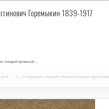
ггинович Горемыкин 1839-1917
о. Каждый прожитый ...
.2024
И.Л.Горемыкин
,
Николай II
,
Российская Империя
,
Царское пра