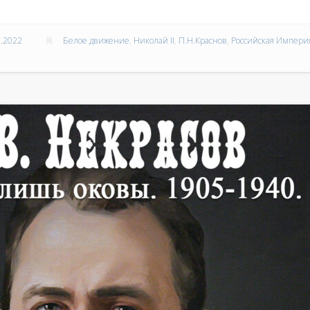
.2022
Белое движение
,
Николай II
,
П.Н.Краснов
,
Российская Импери