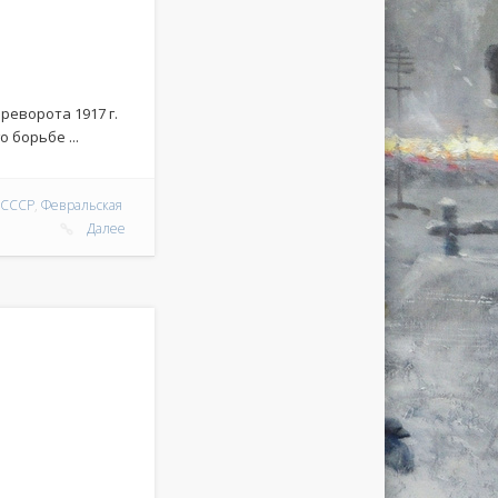
реворота 1917 г.
 борьбе ...
,
СССР
,
Февральская
Далее